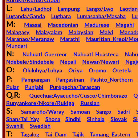
🎞
Kurukh/Kurux/Oraon
L:
Lahu/Ladhof
Lampung
Lango/Lwo
Laotian
Bible
Luganda/Ganda
Lugbara
Lumasaaba/Masaba
Lu
Movies
M:
Maasai
Macedonian
Madurese
Magahi
Malagasy
Malayalam
Malaysian
Malvi
Manad
🎞
Maranao/Meranaw
Marathi
Mauritian_Kreol/Mor
Mundari
Gospel
N:
Nahuatl_Guerreor
Nahuatl_Huasteca
Nahu
Videos
Ndebele/Sindebele
Nepali
Newar/Newari
Ngaj
O:
Oluluhya/Luhya
Oriya
Oromo
Otetela
🎞
P:
Pampangan
Pangasinan
Pashto_Northern
Godly
Pular
Punjabi
Purépecha/Tarascan
Q,R:
Movies
Quechua:Ayacucho/Cusco/Chimborazo
Q
Runyankore/Nkore/Rukiga
Russian
🎞
S:
Samareño/Waray
Samoan
Sango
Sadri
Shan/Tai_Yay
Shona
Sindhi
Sinhala
Slovak
S
CBN
Swahili
Swedish
Videos
T:
Tagalog
Tai_Dam
Tajik
Tamang_Eastern