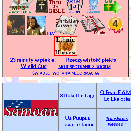
FLV
23 minuty w piekle.
Rzeczywistość piekła
Wielki Cud
MOJE SPOTKANIE Z BOGIEM
ŚWIADECTWO IAN'A McCORMACKA
O Feau E 6 
8 Itula I Le Lagi
Le Ekalesia
Ua Puupuu
Translators
Needed !
Lava Le Taimi