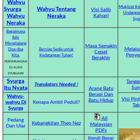
Wahyu
Mukjizat K
Syurga
Wahyu Tentang
Visi Salib
Ask
Undangan 
Kalvari
Wahyu
Neraka
Syu
AI
Neraka
Bible
Bagaimana
iblis
Questions
Menghalang
Masa Semakin
Melalu
Doa-doa
Bersiap Sedia untuk
Cepat
Penye
Something
Kita.
Kedatangan Tuhan!
Berakhir
PERTARUNGAN
Funny...
DI ALAM
SYURGAWI
2nd
Syurga
Tangg
Translators Needed !
Sun
Itu Nyata
Page,
Arang Batu
Berapi Dan
Wahyu-
Older
Visi Pin
Batu Hidup
wahyu Di
Kenapa Ambil Peduli?
Tak
Material
Syurga
All
Pedang
Kebangkitan Theo Nez
Malaysian
Dan Ular
×
PDFs
Kendi Besar