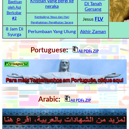
Kristian
yang
pergi
ke
Baptisan
Di Tanah
neraka
oleh Api
Gersang
Berkobar
Kembalinya Yesus dan Hari
#2
FLV
Jesus
Penghakiman Penglihatan Sarang
8 Jam Di
Perlumbaan Yang Ulung
Akhir Zaman
Syurga
Portuguese
:
All PDFs ZIP
Arabic
:
All PDFs ZIP