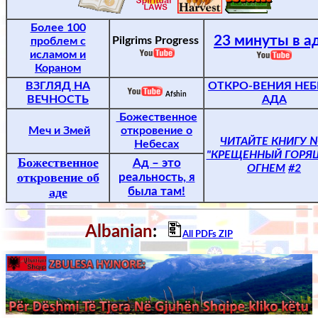
Более 100
23 минуты в а
Pilgrims Progress
проблем с
исламом и
Кораном
ВЗГЛЯД НА
ОТКРО-ВЕНИЯ НЕБ
Afshin
ВЕЧНОСТЬ
АДА
Божественное
Меч и Змей
откровение о
ЧИТАЙТЕ КНИГУ 
Небесах
"КРЕЩЕННЫЙ ГОР
Божественное
Ад – это
ОГНЕМ
#2
откровение об
реальность, я
аде
была там!
Albanian
:
All PDFs ZIP