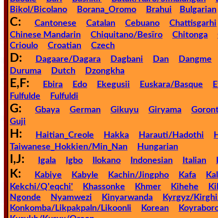
🎞
Bikol/Bicolano
Borana_Oromo
Brahui
Bulgarian
C:
Cantonese
Catalan
Cebuano
Chattisgarhi
Jewish
Chinese Mandarin
Chiquitano/Besïro
Chitonga
Stories
Crioulo
Croatian
Czech
D:
Dagaare/Dagara
Dagbani
Dan
Dangme
🎞
Duruma
Dutch
Dzongkha
E,F:
X-
Ebira
Edo
Ekegusii
Euskara/Basque
Fulfulde
Fulfuldi
Witch
G:
Gbaya
German
Gikuyu
Giryama
Goront
Guji
🎞
H:
Haitian_Creole
Hakka
Harauti/Hadothi
X-
Taiwanese_Hokkien/Min_Nan
Hungarian
Muslim
I,J:
Igala
Igbo
Ilokano
Indonesian
Italian
K:
Kabiye
Kabyle
Kachin/Jingpho
Kafa
Ka
MP3
Kekchi/Q'eqchi'
Khassonke
Khmer
Kihehe
Ki
Bible
Ngonde
Nyamwezi
Kinyarwanda
Kyrgyz/Kirghi
Konkomba/Likpakpaln/Likoonli
Korean
Koyrabor