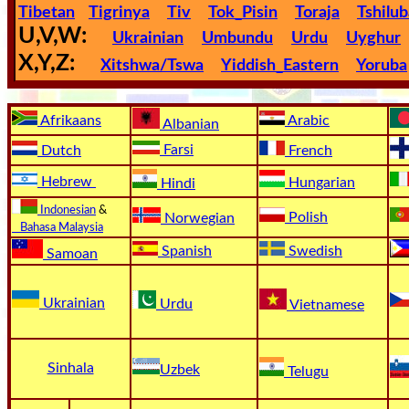
Tibetan
Tigrinya
Tiv
Tok_Pisin
Toraja
Tshilu
🎞
U,V,W:
Ukrainian
Umbundu
Urdu
Uyghur
X,Y,Z:
Kids
Xitshwa/Tswa
Yiddish_Eastern
Yoruba
Videos
Afrikaans
Arabic
Albanian
🎞
Farsi
Dutch
French
Worship
Hebrew
Hungarian
Hindi
Music
Indonesian
&
Polish
Norwegian
Bahasa Malaysia
🎞
Spanish
Swedish
Samoan
Vids
Ukrainian
Urdu
for
Vietnamese
New
Believers
Sinhala
Uzbek
Telugu