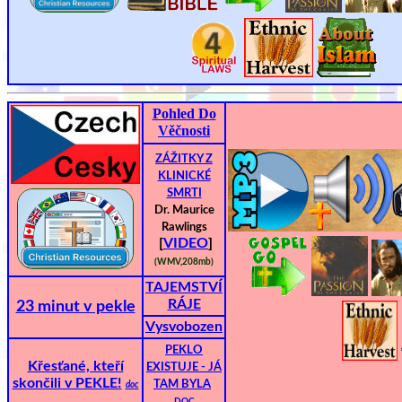
Pohled Do
Věčnosti
ZÁŽITKY Z
KLINICKÉ
SMRTI
Dr. Maurice
Rawlings
[
VIDEO
]
(WMV,208mb)
TAJEMSTVÍ
RÁJE
23 minut v pekle
Vysvobozen
PEKLO
Křesťané, kteří
EXISTUJE - JÁ
skončili v PEKLE!
TAM BYLA
doc