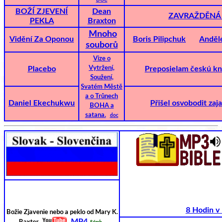
DOC
BOŽÍ ZJEVENÍ
Dean
ZAVRAŽDĚNÁ 
PEKLA
Braxton
Mnoho
Vidění Za Oponou
Boris Pilipchuk
Andělé
souborů
Vize o
Placebo
Vytržení,
Preposielam českú kn
Soužení,
Svatém Městě
a o Trůnech
Daniel Ekechukwu
Přišel osvobodit zaj
BOHA a
satana.
doc
8 Hodin v
Božie
Zjavenie nebo a peklo od Mary K.
MP4