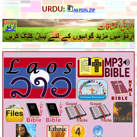
URDU
:
All PDFs ZIP