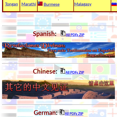
Tongan
Marathi
Malagasy
Burmese
Heaven
.
Hell
Spanish
:
All PDFs ZIP
Prayer
Bible/Study
Chinese
:
All PDFs ZIP
Jesus
Warfare
German
:
All PDFs ZIP