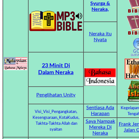
Syurga &
Other
Neraka,
Languages
Neraka itu
Nyata
Contact/Feedback/Donate
Follow
23 Minit Di
us
Dalam Neraka
Social
Media
Penglihatan Unity
PDF
Sentiasa Ada
Kegelapan
Visi_Visi_Pengangkatan,
Harapan
Tengah
Books
Kesengsaraan,
KotaKudus,
Saya Nampak
Takhta-Takhta Allah dan
Frank Je
Mereka Di
Random
syaitan
Jalan 
Neraka
Video