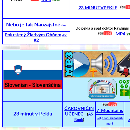
Baxter
86mb
23 MINUTVPEKLE
Nebo je tak Naozajstné
doc
Do pekla a späť doktor Rawling
MP4
Pokrstený Žiarivým Ohňom
2
doc
#2
ČAROVNIČIN
7_Mountains
23 minut v Peklu
UČENEC
(
A5
Polje
sanj ali nočnih
Book
)
mor?