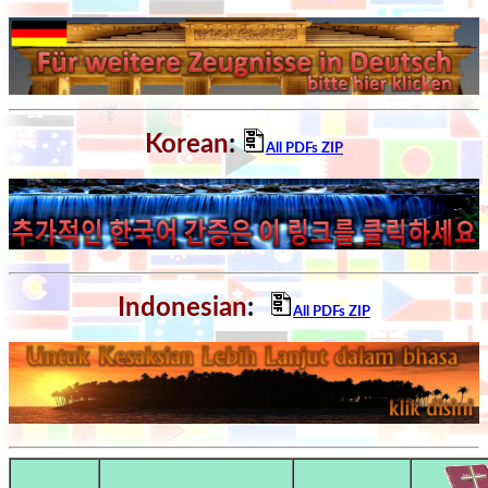
Revelations
Testimonies
Korean
:
All PDFs ZIP
Evangelism
Documentaries
Indonesian
:
All PDFs ZIP
Islam
Other