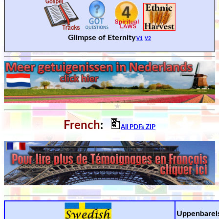
Glimpse of Eternity
V1
V2
French
:
All PDFs ZIP
Uppenbarel