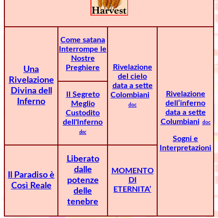
Come satana
Interrompe le
Nostre
Rivelazione
Preghiere
Una
del cielo
Rivelazione
data a sette
Divina dell
Rivelazione
Il Segreto
Colombiani
Inferno
dell’inferno
Meglio
doc
data a sette
Custodito
Columbiani
dell'Inferno
doc
doc
Sogni e
Interpretazioni
Liberato
dalle
MOMENTO
Il Paradiso è
potenze
DI
Così Reale
ETERNITA’
delle
tenebre