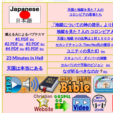
天国と地獄を見た７人の
コロンビアの若者たち
「地獄についての神の啓示」より
地獄を見た７人の コロンビア
燃える火によるバプテスマ
#1 PDF
天国と地獄 その比率は１対１０００
d
doc
#2 PDF
#3 PDF
doc
doc
セカンドチャンス: Theo Nez氏の復活
d
#4 PDF
#5
PDF
doc
doc
ユニティの見た幻
doc
23 Minutes in Hell
スキューバ・ダイバーの体験
カルバリの十字架のビジョン
doc
天国は本当にある
なぜ祈るべきなのか
？
doc