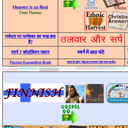
Heaven is so Real
Choo Thomas
गर्भपात पर परमेश्वर का रुख क्या
है?
स्वर्ग 7 कोलंबियन जवान
स्वर्ग में आठ घंटे
Passion Evangelism Book
सारंग के दर्शन: यीशु का पुनरागमन और न्याय का दिन