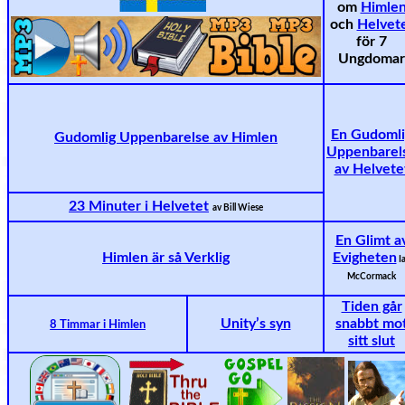
om
Himle
och
Helvet
för 7
Ungdomar
En Gudomli
Gudomlig Uppenbarelse av Himlen
Uppenbarel
av Helvete
23 Minuter i Helvetet
av Bill Wiese
En Glimt a
Himlen är så Verklig
Evigheten
I
McCormack
Tiden går
Unity’s syn
snabbt mo
8 Timmar i Himlen
sitt slut