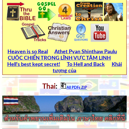
Heaven is so Real
Athet Pyan Shinthaw Paulu
CUỘC CHIẾN TRONG LĨNH VỰC TÂM LINH
Hell's best kept secret!
To Hell and Back
Khải
tượng của
Thai
:
All PDFs ZIP